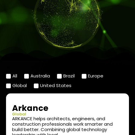
All
Australia
Brazil
Europe
Global
United States
Arkance
Global
ARKANCE helps architects, engineers, and
construction professionals work smarter and
build better. Combining global technology
leadership with local.