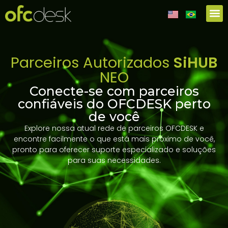
Portal
Parceiros Autorizados
SiHUB
NEO
Conecte-se com parceiros
confiáveis do OFCDESK perto
de você
Explore nossa atual rede de parceiros OFCDESK e
encontre facilmente o que está mais próximo de você,
pronto para oferecer suporte especializado e soluções
para suas necessidades.